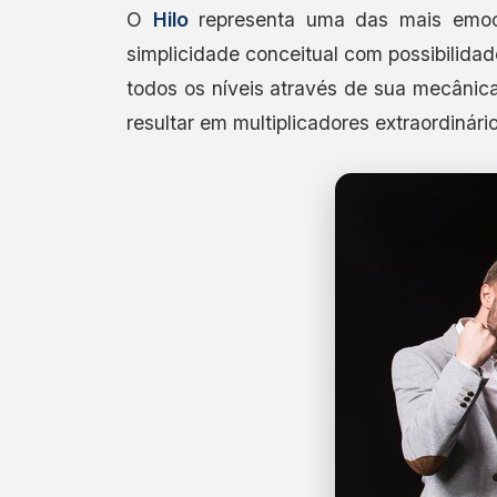
O
Hilo
representa uma das mais emoci
simplicidade conceitual com possibilidad
todos os níveis através de sua mecânica 
resultar em multiplicadores extraordinár