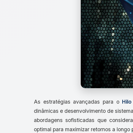
As estratégias avançadas para o
Hilo
dinâmicas e desenvolvimento de sistema
abordagens sofisticadas que consider
optimal para maximizar retornos a longo 