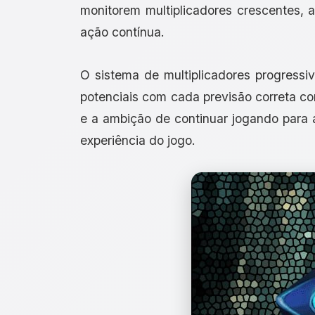
monitorem multiplicadores crescentes, 
ação contínua.
O sistema de multiplicadores progressi
potenciais com cada previsão correta co
e a ambição de continuar jogando para 
experiência do jogo.