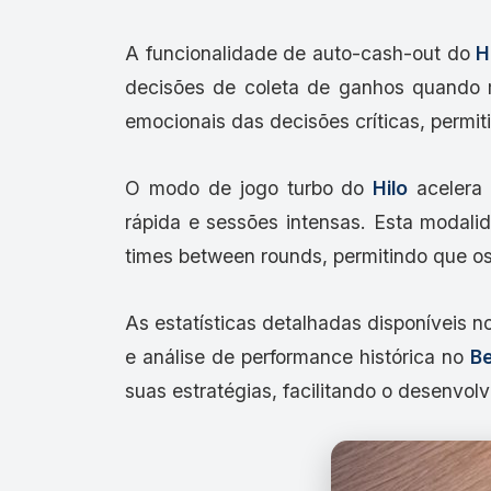
A funcionalidade de auto-cash-out do
H
decisões de coleta de ganhos quando mu
emocionais das decisões críticas, perm
O modo de jogo turbo do
Hilo
acelera 
rápida e sessões intensas. Esta modalid
times between rounds, permitindo que os
As estatísticas detalhadas disponíveis 
e análise de performance histórica no
B
suas estratégias, facilitando o desenvol