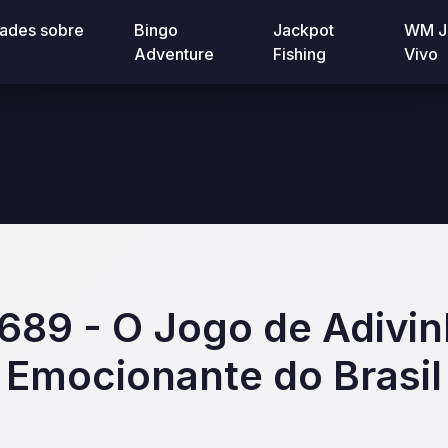
dades sobre
Bingo
Jackpot
WM J
Adventure
Fishing
Vivo
t689 - O Jogo de Adivi
Emocionante do Brasil