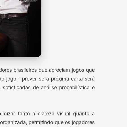
ores brasileiros que apreciam jogos que
do jogo - prever se a próxima carta será
ofisticadas de análise probabilística e
imizar tanto a clareza visual quanto a
 organizada, permitindo que os jogadores