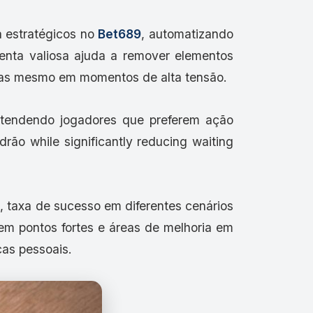
a estratégicos no
Bet689
, automatizando
menta valiosa ajuda a remover elementos
adas mesmo em momentos de alta tensão.
atendendo jogadores que preferem ação
rão while significantly reducing waiting
, taxa de sucesso em diferentes cenários
em pontos fortes e áreas de melhoria em
cas pessoais.